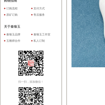
购物指南
订购流程
支付方式
原矿订购
售后服务
关于秦臻玉
秦臻玉品牌
秦臻玉工作室
玉雕师合作
私人订制
扫一扫，添加微信！