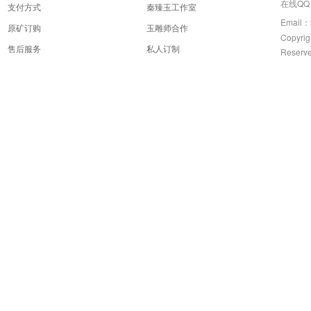
在线QQ：
支付方式
秦臻玉工作室
Email：
原矿订购
玉雕师合作
Copyrig
售后服务
私人订制
Reserv