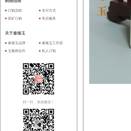
购物指南
订购流程
支付方式
原矿订购
售后服务
关于秦臻玉
秦臻玉品牌
秦臻玉工作室
玉雕师合作
私人订制
扫一扫，添加微信！