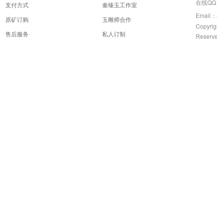
在线QQ：
支付方式
秦臻玉工作室
Email：
原矿订购
玉雕师合作
Copyrig
售后服务
私人订制
Reserv