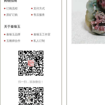
购物指南
订购流程
支付方式
原矿订购
售后服务
关于秦臻玉
秦臻玉品牌
秦臻玉工作室
玉雕师合作
私人订制
扫一扫，添加微信！