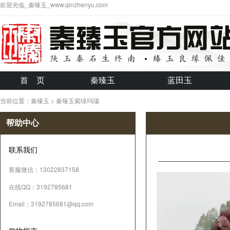
欢迎光临_秦臻玉_www.qinzhenyu.com
首 页
秦臻玉
蓝田玉
当前位置：秦臻玉 > 秦臻玉紫绿玛瑙
帮助中心
联系我们
客服微信：13022837158
在线QQ：3192785681
Email：3192785681@qq.com