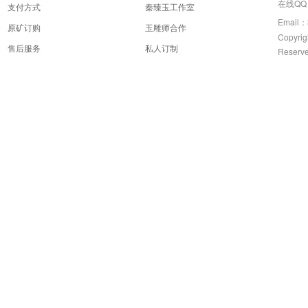
在线QQ：
支付方式
秦臻玉工作室
Email：
原矿订购
玉雕师合作
Copyrig
售后服务
私人订制
Reserv